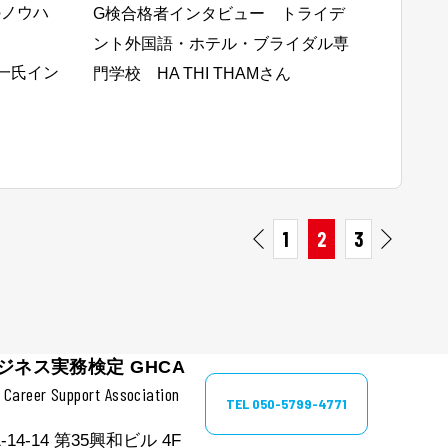
のノウハ
G検合格者インタビュー トライデ
ント外国語・ホテル・ブライダル専
史一氏イン
門学校 HA THI THAMさん
1
2
3
ネス実務検定 GHCA
Career Support Association
TEL 050-5799-4771
14-14 第35興和ビル 4F