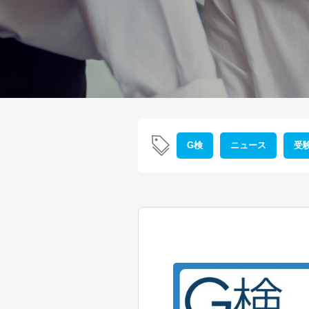
G検
ニュース
受