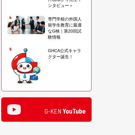
ンタビュー＞
4
専門学校の外国人
留学生教育に最適
なG検｜第20回試
験情報
5
GHCA公式キャラ
クター誕生！
G-KEN
YouTube