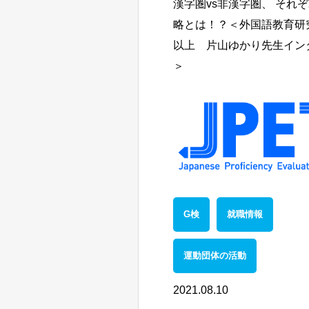
漢字圏vs非漢字圏、 それ
略とは！？＜外国語教育研究
以上 片山ゆかり先生イン
＞
G検
就職情報
運動団体の活動
2021.08.10