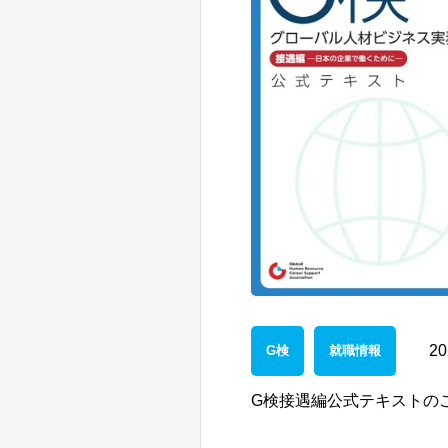
20
G検
就職情報
G検接遇編公式テキストの