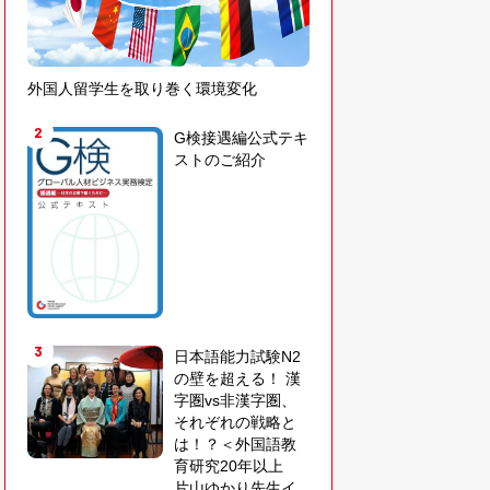
外国人留学生を取り巻く環境変化
2
G検接遇編公式テキ
ストのご紹介
3
日本語能力試験N2
の壁を超える！ 漢
字圏vs非漢字圏、
それぞれの戦略と
は！？＜外国語教
育研究20年以上
片山ゆかり先生イ