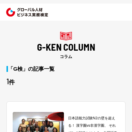
G-KEN COLUMN
コラム
「G検」の記事一覧
1
件
日本語能力試験N2の壁を超え
る！ 漢字圏vs非漢字圏、 それ