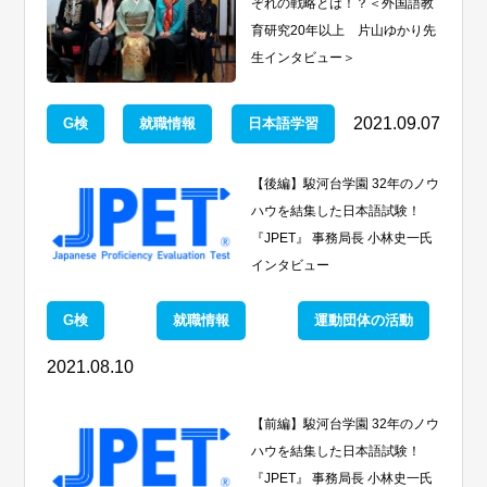
ぞれの戦略とは！？＜外国語教
育研究20年以上 片山ゆかり先
生インタビュー＞
2021.09.07
G検
就職情報
日本語学習
【後編】駿河台学園 32年のノウ
ハウを結集した日本語試験！
『JPET』 事務局長 小林史一氏
インタビュー
G検
就職情報
運動団体の活動
2021.08.10
【前編】駿河台学園 32年のノウ
ハウを結集した日本語試験！
『JPET』 事務局長 小林史一氏