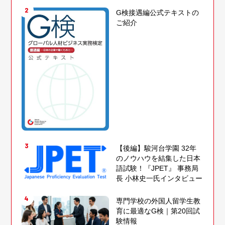
2
G検接遇編公式テキストの
ご紹介
3
【後編】駿河台学園 32年
のノウハウを結集した日本
語試験！『JPET』 事務局
長 小林史一氏インタビュー
4
専門学校の外国人留学生教
育に最適なG検｜第20回試
験情報