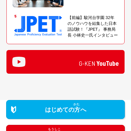
5
【前編】駿河台学園 32年
のノウハウを結集した日本
語試験！『JPET』 事務局
長 小林史一氏インタビュー
G-KEN
YouTube
はじめての
方
へ