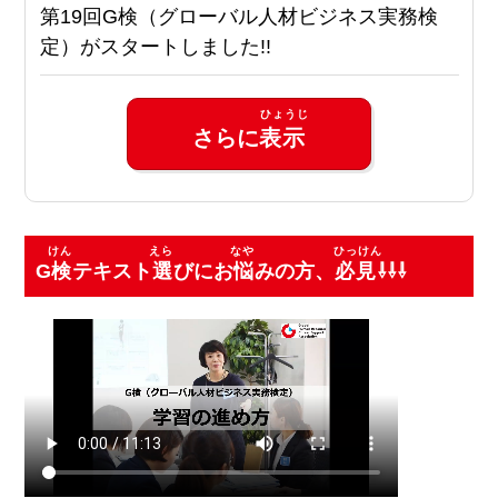
第19回G検（グローバル人材ビジネス実務検
定）がスタートしました!!
さらに
表示
G
検
テキスト
選
びにお
悩
みの方、
必見
⇩⇩⇩