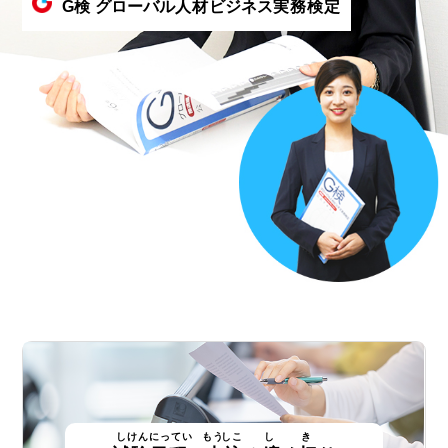
G
検
グローバル
人
材
ビジネス
実
務
検
定