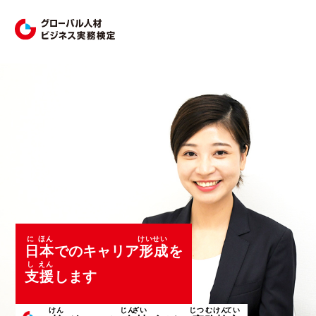
日
本
でのキャリア
形
成
を
支
援
します